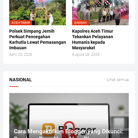
ACEH TIMUR
DAERAH
Polsek Simpang Jernih
Kapolres Aceh Timur
Perkuat Pencegahan
Tekankan Pelayanan
Karhutla Lewat Pemasangan
Humanis kepada
Imbauan
Masyarakat
April 20, 2026
August 28, 2025
NASIONAL
Lihat semua
Cara Mengaktifkan Blogger yang Dikunci: