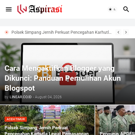
Polsek Simpang Jernih Perkuat Pencegahan Karhutla Lewat Pemasangan Imbauan
Cara Mengaktifkan Blogger yang
Dikunci: Panduan Pemulihan Akun
Blogspot
by
LINEAR.CO.ID
-
August 04, 2026
ACEH TIMUR
Polsek Simpang Jernih Perkuat
Pencegahan Karhutla Lewat Pemasangan
Pengurus APDESI