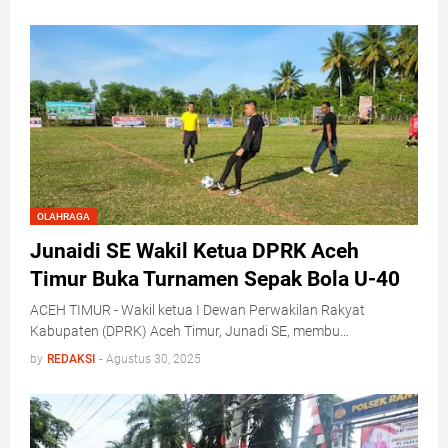
OLAHRAGA
Junaidi SE Wakil Ketua DPRK Aceh
Timur Buka Turnamen Sepak Bola U-40
ACEH TIMUR - Wakil ketua I Dewan Perwakilan Rakyat
Kabupaten (DPRK) Aceh Timur, Junadi SE, membu…
by
REDAKSI
-
Agustus 30, 2025