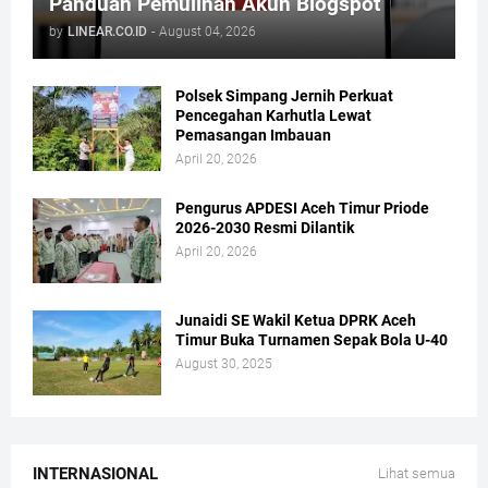
Panduan Pemulihan Akun Blogspot
by
LINEAR.CO.ID
-
August 04, 2026
Polsek Simpang Jernih Perkuat
Pencegahan Karhutla Lewat
Pemasangan Imbauan
April 20, 2026
Pengurus APDESI Aceh Timur Priode
2026-2030 Resmi Dilantik
April 20, 2026
Junaidi SE Wakil Ketua DPRK Aceh
Timur Buka Turnamen Sepak Bola U-40
August 30, 2025
INTERNASIONAL
Lihat semua