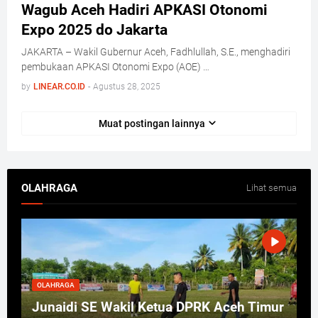
Wagub Aceh Hadiri APKASI Otonomi
Expo 2025 do Jakarta
JAKARTA – Wakil Gubernur Aceh, Fadhlullah, S.E., menghadiri
pembukaan APKASI Otonomi Expo (AOE) …
by
LINEAR.CO.ID
-
Agustus 28, 2025
Muat postingan lainnya
OLAHRAGA
Lihat semua
OLAHRAGA
Junaidi SE Wakil Ketua DPRK Aceh Timur