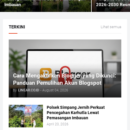
Imbauan
2026-2030 Resmi
TERKINI
Lihat semua
Cara Mengaktifkan Blogger yang Dikunci:
Panduan Pemulihan Akun Blogspot
by
LINEAR.CO.ID
-
August 04, 2026
Polsek Simpang Jernih Perkuat
Pencegahan Karhutla Lewat
Pemasangan Imbauan
April 20, 2026