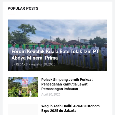
POPULAR POSTS
Forum Keuchik Kuala Bate Tolak Izin PT
Abdya Mineral Prima
by
REDAKSI
-
Agustus 28, 2025
Polsek Simpang Jernih Perkuat
Pencegahan Karhutla Lewat
Pemasangan Imbauan
April 20, 2026
Wagub Aceh Hadiri APKASI Otonomi
Expo 2025 do Jakarta